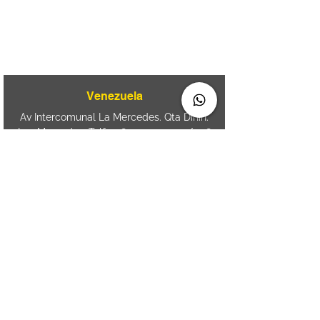
⏤
Av. Brasil 887, sala 3 Ponta
Aguda. Blumenau SC.- Brasil.
CEP
89050-000
Venezuela
Av Intercomunal La Mercedes. Qta Dinin.
Las Mercedes. Telf:
+58 212 7310530
/
+58
212 7310530
.
holavenezuela@wiprime.com
⏤
WiPrime División Láminas, C.A. C.C. Araure
Calle Araure Local 1-A PB. El Marqués.
Telf:
+58412 3204212
⏤
Sede oriente / Puerto Ordaz Phone
+58
412 6250551
Whatsapp
+58 412 6250551
maria.elena.fraiz@wiprime.com
Spain