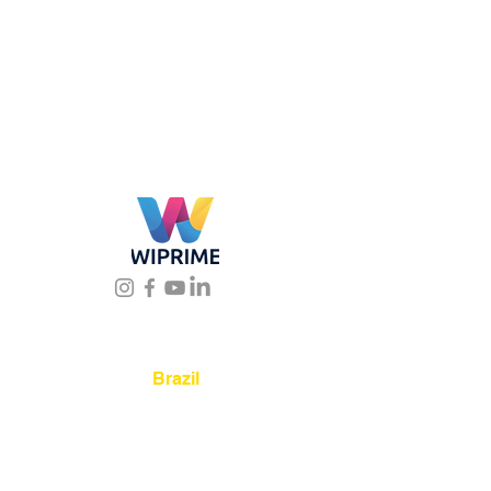
Location
Brazil
Rua Agostinho Lattari, 694 Parque da
Mooca. São Paulo SP – Brasil CEP
03125-
080
+55 11 2894 – 6380
-
sac@wiprime.com