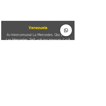
Av. Brasil 887, sala 3 Ponta
Aguda. Blumenau SC.- Brasil.
CEP
89050-000
Venezuela
Av Intercomunal La Mercedes. Qta Dinin.
Las Mercedes. Telf:
+58 212 7310530
/
+58
212 7310530
.
holavenezuela@wiprime.com
⏤
WiPrime División Láminas, C.A. C.C. Araure
Calle Araure Local 1-A PB. El Marqués.
Telf:
+58412 3204212
⏤
Sede oriente / Puerto Ordaz Phone
+58
412 6250551
Whatsapp
+58 412 6250551
maria.elena.fraiz@wiprime.com
Spain
Calle Brasil, 58. Vigo.