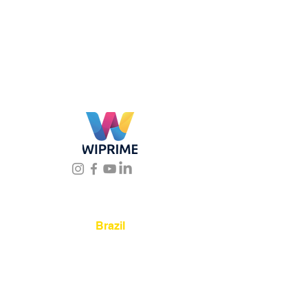
Location
Brazil
Rua Agostinho Lattari, 694 Parque da
Mooca. São Paulo SP – Brasil CEP
03125-
080
+55 11 2894 – 6380
-
sac@wiprime.com
⏤