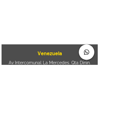
080
+55 11 2894 – 6380
-
sac@wiprime.com
⏤
Av. Brasil 887, sala 3 Ponta
Aguda. Blumenau SC.- Brasil.
CEP
89050-000
Venezuela
Av Intercomunal La Mercedes. Qta Dinin.
Las Mercedes. Telf:
+58 212 7310530
/
+58
212 7310530
.
holavenezuela@wiprime.com
⏤
WiPrime División Láminas, C.A. C.C. Araure
Calle Araure Local 1-A PB. El Marqués.
Telf:
+58412 3204212
⏤
Sede oriente / Puerto Ordaz Phone
+58
412 6250551
Whatsapp
+58 412 6250551
maria.elena.fraiz@wiprime.com