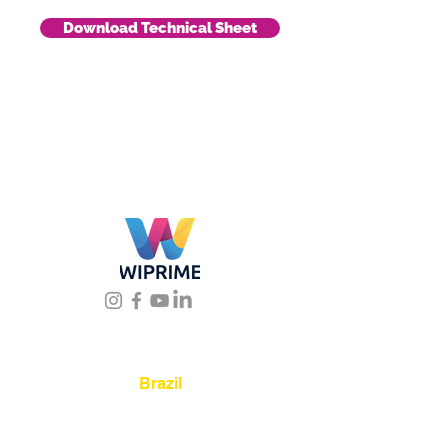
Download Technical Sheet
Location
Brazil
Rua Agostinho Lattari, 694 Parque da
Mooca. São Paulo SP – Brasil CEP
03125-