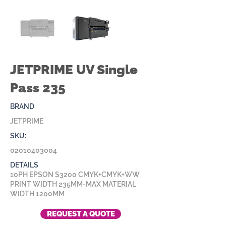
JETPRIME UV Single
Pass 235
BRAND
JETPRIME
SKU:
02010403004
DETAILS
10PH EPSON S3200 CMYK+CMYK+WW
PRINT WIDTH 235MM-MAX MATERIAL
WIDTH 1200MM
REQUEST A QUOTE