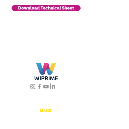
Download Technical Sheet
Location
Brazil
Rua Agostinho Lattari, 694 Parque da
Mooca. São Paulo SP – Brasil CEP
03125-