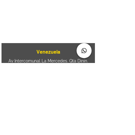
080
+55 11 2894 – 6380
-
sac@wiprime.com
⏤
Av. Brasil 887, sala 3 Ponta
Aguda. Blumenau SC.- Brasil.
CEP
89050-000
Venezuela
Av Intercomunal La Mercedes. Qta Dinin.
Las Mercedes. Telf:
+58 212 7310530
/
+58
212 7310530
.
holavenezuela@wiprime.com
⏤
WiPrime División Láminas, C.A. C.C. Araure
Calle Araure Local 1-A PB. El Marqués.
Telf:
+58412 3204212
⏤
Sede oriente / Puerto Ordaz Phone
+58
412 6250551
Whatsapp
+58 412 6250551
maria.elena.fraiz@wiprime.com