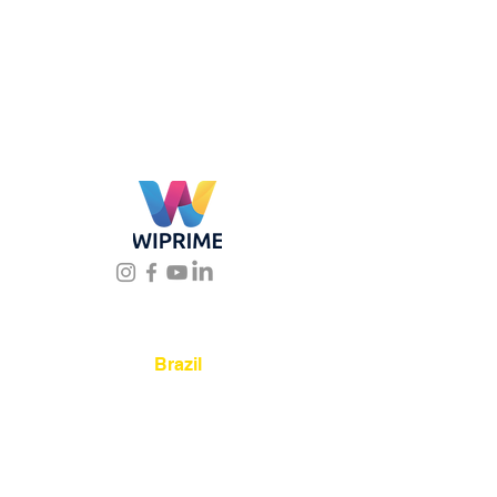
Location
Brazil
Rua Agostinho Lattari, 694 Parque da
Mooca. São Paulo SP – Brasil CEP
03125-
080
+55 11 2894 – 6380
-
sac@wiprime.com
⏤