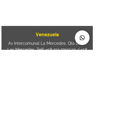
Av. Brasil 887, sala 3 Ponta
Aguda. Blumenau SC.- Brasil.
CEP
89050-000
Venezuela
Av Intercomunal La Mercedes. Qta Dinin.
Las Mercedes. Telf:
+58 212 7310530
/
+58
212 7310530
.
holavenezuela@wiprime.com
⏤
WiPrime División Láminas, C.A. C.C. Araure
Calle Araure Local 1-A PB. El Marqués.
Telf:
+58412 3204212
⏤
Sede oriente / Puerto Ordaz Phone
+58
412 6250551
Whatsapp
+58 412 6250551
maria.elena.fraiz@wiprime.com
Spain
Calle Brasil, 58. Vigo.