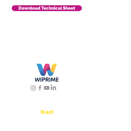
Download Technical Sheet
Location
Brazil
Rua Agostinho Lattari, 694 Parque da
Mooca. São Paulo SP – Brasil CEP
03125-