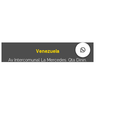
080
+55 11 2894 – 6380
-
sac@wiprime.com
⏤
Av. Brasil 887, sala 3 Ponta
Aguda. Blumenau SC.- Brasil.
CEP
89050-000
Venezuela
Av Intercomunal La Mercedes. Qta Dinin.
Las Mercedes. Telf:
+58 212 7310530
/
+58
212 7310530
.
holavenezuela@wiprime.com
⏤
WiPrime División Láminas, C.A. C.C. Araure
Calle Araure Local 1-A PB. El Marqués.
Telf:
+58412 3204212
⏤
Sede oriente / Puerto Ordaz Phone
+58
412 6250551
Whatsapp
+58 412 6250551
maria.elena.fraiz@wiprime.com