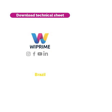
Download technical sheet
Location
Brazil
Rua Agostinho Lattari, 694 Parque da
Mooca. São Paulo SP – Brasil CEP
03125-
080
+55 11 2894 – 6380
-
sac@wiprime.com
⏤
Av. Brasil 887, sala 3 Ponta