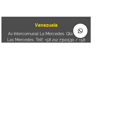
Aguda. Blumenau SC.- Brasil.
CEP
89050-000
Venezuela
Av Intercomunal La Mercedes. Qta Dinin.
Las Mercedes. Telf:
+58 212 7310530
/
+58
212 7310530
.
holavenezuela@wiprime.com
⏤
WiPrime División Láminas, C.A. C.C. Araure
Calle Araure Local 1-A PB. El Marqués.
Telf:
+58412 3204212
⏤
Sede oriente / Puerto Ordaz Phone
+58
412 6250551
Whatsapp
+58 412 6250551
maria.elena.fraiz@wiprime.com
Spain
Calle Brasil, 58. Vigo.
36203. Spain.