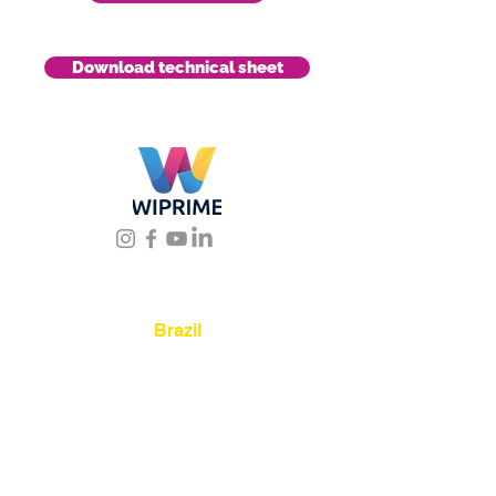
Download technical sheet
Location
Brazil
Rua Agostinho Lattari, 694 Parque da
Mooca. São Paulo SP – Brasil CEP
03125-
080
+55 11 2894 – 6380
-
sac@wiprime.com
⏤
Av. Brasil 887, sala 3 Ponta