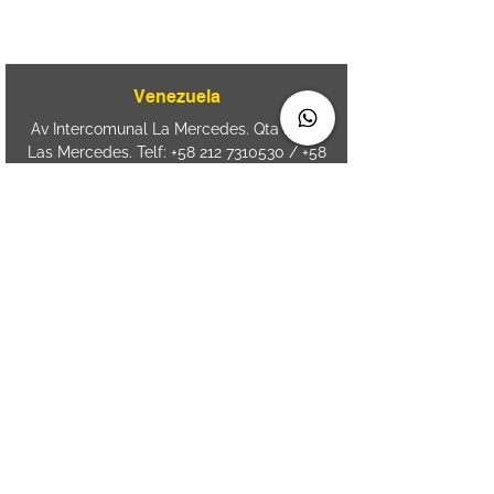
Aguda. Blumenau SC.- Brasil.
CEP
89050-000
Venezuela
Av Intercomunal La Mercedes. Qta Dinin.
Las Mercedes. Telf:
+58 212 7310530
/
+58
212 7310530
.
holavenezuela@wiprime.com
⏤
WiPrime División Láminas, C.A. C.C. Araure
Calle Araure Local 1-A PB. El Marqués.
Telf:
+58412 3204212
⏤
Sede oriente / Puerto Ordaz Phone
+58
412 6250551
Whatsapp
+58 412 6250551
maria.elena.fraiz@wiprime.com
Spain
Calle Brasil, 58. Vigo.
36203. Spain.