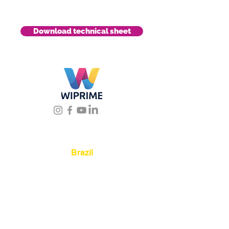
Download technical sheet
Location
Brazil
Rua Agostinho Lattari, 694 Parque da
Mooca. São Paulo SP – Brasil CEP
03125-
080
+55 11 2894 – 6380
-
sac@wiprime.com
⏤
Av. Brasil 887, sala 3 Ponta