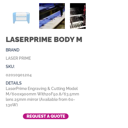
LASERPRIME BODY M
BRAND
LASER PRIME
SKU:
02010901204
DETAILS
LaserPrime Engraving & Cutting Model
M/600x900mm With20F50.8/63.5mm
lens 25mm mirror (Available from 60-
130W)
REQUEST A QUOTE