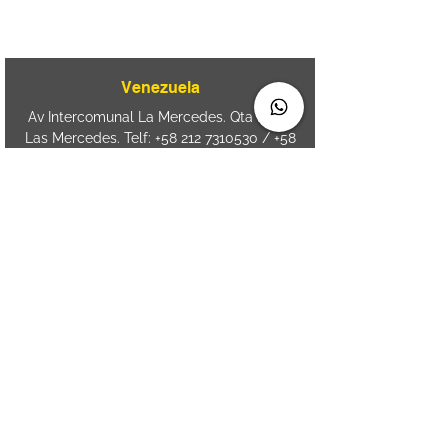
Aguda. Blumenau SC.- Brasil.
CEP
89050-000
Venezuela
Av Intercomunal La Mercedes. Qta Dinin.
Las Mercedes. Telf:
+58 212 7310530
/
+58
212 7310530
.
holavenezuela@wiprime.com
⏤
WiPrime División Láminas, C.A. C.C. Araure
Calle Araure Local 1-A PB. El Marqués.
Telf:
+58412 3204212
⏤
Sede oriente / Puerto Ordaz Phone
+58
412 6250551
Whatsapp
+58 412 6250551
maria.elena.fraiz@wiprime.com
Spain
Calle Brasil, 58. Vigo.
36203. Spain.