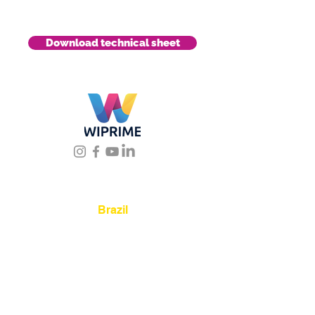
Download technical sheet
Location
Brazil
Rua Agostinho Lattari, 694 Parque da
Mooca. São Paulo SP – Brasil CEP
03125-
080
+55 11 2894 – 6380
-
sac@wiprime.com
⏤
Av. Brasil 887, sala 3 Ponta