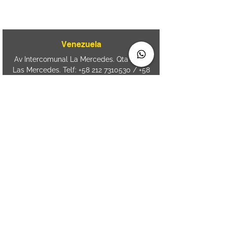
Aguda. Blumenau SC.- Brasil.
CEP
89050-000
Venezuela
Av Intercomunal La Mercedes. Qta Dinin.
Las Mercedes. Telf:
+58 212 7310530
/
+58
212 7310530
.
holavenezuela@wiprime.com
⏤
WiPrime División Láminas, C.A. C.C. Araure
Calle Araure Local 1-A PB. El Marqués.
Telf:
+58412 3204212
⏤
Sede oriente / Puerto Ordaz Phone
+58
412 6250551
Whatsapp
+58 412 6250551
maria.elena.fraiz@wiprime.com
Spain
Calle Brasil, 58. Vigo.
36203. Spain.