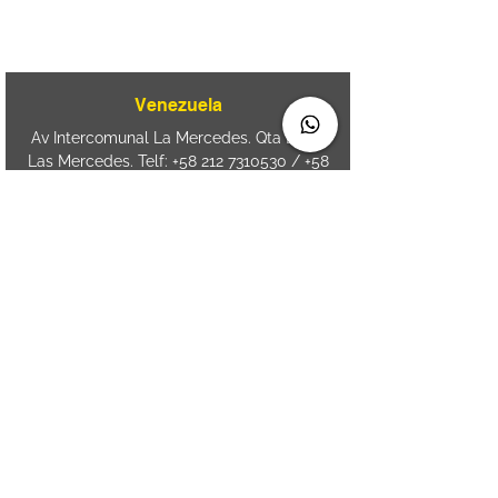
Aguda. Blumenau SC.- Brasil.
CEP
89050-000
Venezuela
Av Intercomunal La Mercedes. Qta Dinin.
Las Mercedes. Telf:
+58 212 7310530
/
+58
212 7310530
.
holavenezuela@wiprime.com
⏤
WiPrime División Láminas, C.A. C.C. Araure
Calle Araure Local 1-A PB. El Marqués.
Telf:
+58412 3204212
⏤
Sede oriente / Puerto Ordaz Phone
+58
412 6250551
Whatsapp
+58 412 6250551
maria.elena.fraiz@wiprime.com
Spain
Calle Brasil, 58. Vigo.
36203. Spain.