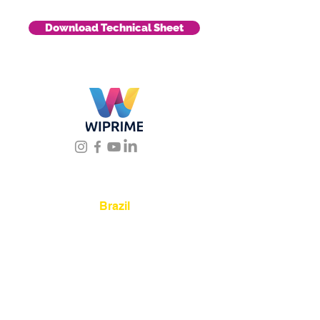
Download Technical Sheet
Location
Brazil
Rua Agostinho Lattari, 694 Parque da
Mooca. São Paulo SP – Brasil CEP
03125-
080
+55 11 2894 – 6380
-
sac@wiprime.com
⏤
Av. Brasil 887, sala 3 Ponta
Aguda. Blumenau SC.- Brasil.