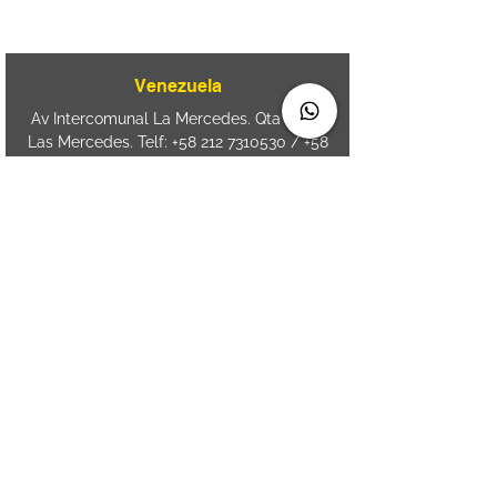
CEP
89050-000
Venezuela
Av Intercomunal La Mercedes. Qta Dinin.
Las Mercedes. Telf:
+58 212 7310530
/
+58
212 7310530
.
holavenezuela@wiprime.com
⏤
WiPrime División Láminas, C.A. C.C. Araure
Calle Araure Local 1-A PB. El Marqués.
Telf:
+58412 3204212
⏤
Sede oriente / Puerto Ordaz Phone
+58
412 6250551
Whatsapp
+58 412 6250551
maria.elena.fraiz@wiprime.com
Spain
Calle Brasil, 58. Vigo.
36203. Spain.