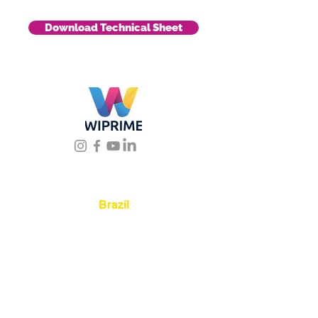
Download Technical Sheet
Location
Brazil
Rua Agostinho Lattari, 694 Parque da
Mooca. São Paulo SP – Brasil CEP
03125-
080
+55 11 2894 – 6380
-
sac@wiprime.com
⏤
Av. Brasil 887, sala 3 Ponta
Aguda. Blumenau SC.- Brasil.