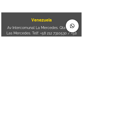
CEP
89050-000
Venezuela
Av Intercomunal La Mercedes. Qta Dinin.
Las Mercedes. Telf:
+58 212 7310530
/
+58
212 7310530
.
holavenezuela@wiprime.com
⏤
WiPrime División Láminas, C.A. C.C. Araure
Calle Araure Local 1-A PB. El Marqués.
Telf:
+58412 3204212
⏤
Sede oriente / Puerto Ordaz Phone
+58
412 6250551
Whatsapp
+58 412 6250551
maria.elena.fraiz@wiprime.com
Spain
Calle Brasil, 58. Vigo.
36203. Spain.