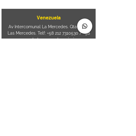
Venezuela
Av Intercomunal La Mercedes. Qta Dinin.
Las Mercedes. Telf:
+58 212 7310530
/
+58
212 7310530
.
holavenezuela@wiprime.com
⏤
WiPrime División Láminas, C.A. C.C. Araure
Calle Araure Local 1-A PB. El Marqués.
Telf:
+58412 3204212
⏤
Sede oriente / Puerto Ordaz Phone
+58
412 6250551
Whatsapp
+58 412 6250551
maria.elena.fraiz@wiprime.com
Spain
Calle Brasil, 58. Vigo.
36203. Spain.
+34
652 98 58 90