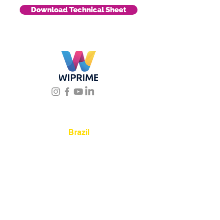
Download Technical Sheet
Location
Brazil
Rua Agostinho Lattari, 694 Parque da
Mooca. São Paulo SP – Brasil CEP
03125-
080
+55 11 2894 – 6380
-
sac@wiprime.com
⏤
Av. Brasil 887, sala 3 Ponta
Aguda. Blumenau SC.- Brasil.
CEP
89050-000