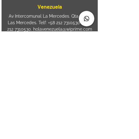
Venezuela
Av Intercomunal La Mercedes. Qta Dinin.
Las Mercedes. Telf:
+58 212 7310530
/
+58
212 7310530
.
holavenezuela@wiprime.com
⏤
WiPrime División Láminas, C.A. C.C. Araure
Calle Araure Local 1-A PB. El Marqués.
Telf:
+58412 3204212
⏤
Sede oriente / Puerto Ordaz Phone
+58
412 6250551
Whatsapp
+58 412 6250551
maria.elena.fraiz@wiprime.com
Spain
Calle Brasil, 58. Vigo.
36203. Spain.
+34
652 98 58 90
holaespana@wiprime.com