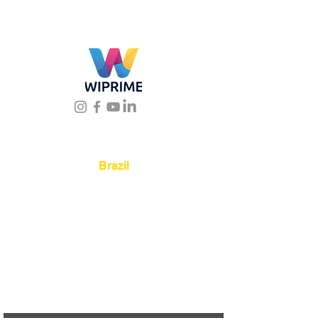
Location
Brazil
Rua Agostinho Lattari, 694 Parque da
Mooca. São Paulo SP – Brasil CEP
03125-
080
+55 11 2894 – 6380
-
sac@wiprime.com
⏤
Av. Brasil 887, sala 3 Ponta
Aguda. Blumenau SC.- Brasil.
CEP
89050-000