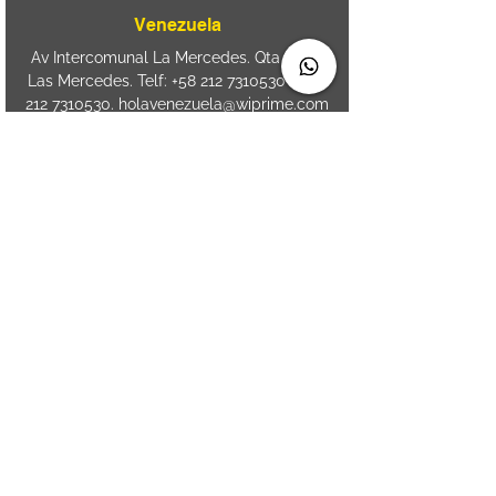
Venezuela
Av Intercomunal La Mercedes. Qta Dinin.
Las Mercedes. Telf:
+58 212 7310530
/
+58
212 7310530
.
holavenezuela@wiprime.com
⏤
WiPrime División Láminas, C.A. C.C. Araure
Calle Araure Local 1-A PB. El Marqués.
Telf:
+58412 3204212
⏤
Sede oriente / Puerto Ordaz Phone
+58
412 6250551
Whatsapp
+58 412 6250551
maria.elena.fraiz@wiprime.com
Spain
Calle Brasil, 58. Vigo.
36203. Spain.
+34
652 98 58 90
holaespana@wiprime.com