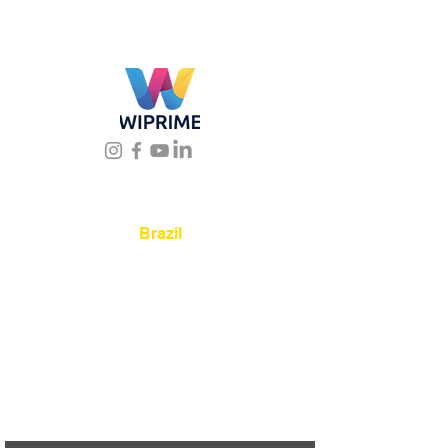
Location
Brazil
Rua Agostinho Lattari, 694 Parque da
Mooca. São Paulo SP – Brasil CEP
03125-
080
+55 11 2894 – 6380
-
sac@wiprime.com
⏤
Av. Brasil 887, sala 3 Ponta
Aguda. Blumenau SC.- Brasil.
CEP
89050-000