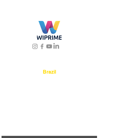
Location
Brazil
Rua Agostinho Lattari, 694 Parque da
Mooca. São Paulo SP – Brasil CEP
03125-
080
+55 11 2894 – 6380
-
sac@wiprime.com
⏤
Av. Brasil 887, sala 3 Ponta
Aguda. Blumenau SC.- Brasil.
CEP
89050-000