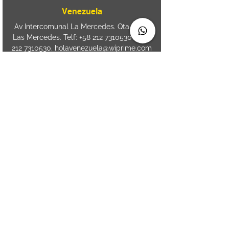
Venezuela
Av Intercomunal La Mercedes. Qta Dinin.
Las Mercedes. Telf:
+58 212 7310530
/
+58
212 7310530
.
holavenezuela@wiprime.com
⏤
WiPrime División Láminas, C.A. C.C. Araure
Calle Araure Local 1-A PB. El Marqués.
Telf:
+58412 3204212
⏤
Sede oriente / Puerto Ordaz Phone
+58
412 6250551
Whatsapp
+58 412 6250551
maria.elena.fraiz@wiprime.com
Spain
Calle Brasil, 58. Vigo.
36203. Spain.
+34
652 98 58 90
holaespana@wiprime.com