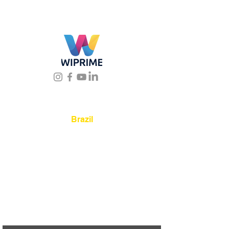
Location
Brazil
Rua Agostinho Lattari, 694 Parque da
Mooca. São Paulo SP – Brasil CEP
03125-
080
+55 11 2894 – 6380
-
sac@wiprime.com
⏤
Av. Brasil 887, sala 3 Ponta
Aguda. Blumenau SC.- Brasil.
CEP
89050-000