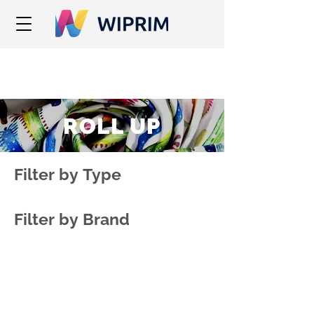
ROLL UP
Filter by Type
Filter by Brand