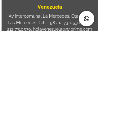
Venezuela
Av Intercomunal La Mercedes. Qta Dinin.
Las Mercedes. Telf:
+58 212 7310530
/
+58
212 7310530
.
holavenezuela@wiprime.com
⏤
WiPrime División Láminas, C.A. C.C. Araure
Calle Araure Local 1-A PB. El Marqués.
Telf:
+58412 3204212
⏤
Sede oriente / Puerto Ordaz Phone
+58
412 6250551
Whatsapp
+58 412 6250551
maria.elena.fraiz@wiprime.com
Spain
Calle Brasil, 58. Vigo.
36203. Spain.
+34
652 98 58 90
holaespana@wiprime.com