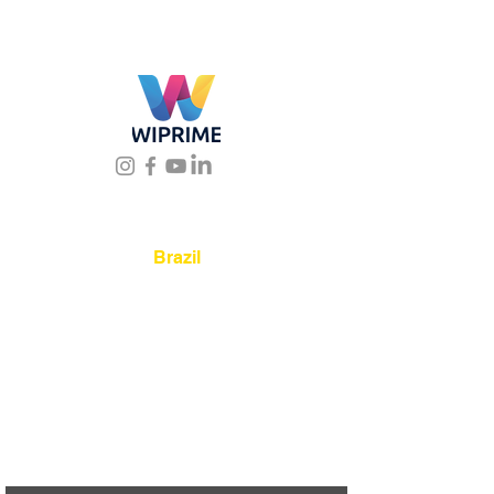
Location
Brazil
Rua Agostinho Lattari, 694 Parque da
Mooca. São Paulo SP – Brasil CEP
03125-
080
+55 11 2894 – 6380
-
sac@wiprime.com
⏤
Av. Brasil 887, sala 3 Ponta
Aguda. Blumenau SC.- Brasil.
CEP
89050-000